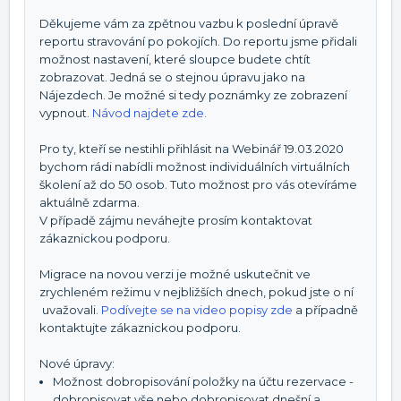
Děkujeme vám za zpětnou vazbu k poslední úpravě
reportu stravování po pokojích. Do reportu jsme přidali
možnost nastavení, které sloupce budete chtít
zobrazovat. Jedná se o stejnou úpravu jako na
Nájezdech. Je možné si tedy poznámky ze zobrazení
vypnout.
Návod najdete zde.
Pro ty, kteří se nestihli přihlásit na Webinář 19.03.2020
bychom rádi nabídli možnost individuálních virtuálních
školení až do 50 osob. Tuto možnost pro vás otevíráme
aktuálně zdarma.
V případě zájmu neváhejte prosím kontaktovat
zákaznickou podporu.
Migrace na novou verzi je možné uskutečnit ve
zrychleném režimu v nejbližších dnech, pokud jste o ní
uvažovali.
Podívejte se na video popisy zde
a případně
kontaktujte zákaznickou podporu.
Nové úpravy:
Možnost dobropisování položky na účtu rezervace -
dobropisovat vše nebo dobropisovat dnešní a