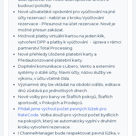
budoucí položky.
Nové uživatelské oprávnění pro vyúčtování na jiné
účty rezervací - nabízí se z kroku Vyúčtování
rezervace - Přesunout na účet rezervace. Nově je
možné přesun zakázat.
Možnost platby virtuální kartou na jeden klik,
vytvoření DPP a platby k vyúčtování - úprava v rámci
partnerství Total Processing.
Nové přehledy Uložené platební karty a
Předautorizované platební karty.
Doplnění komunikace s Libero, Vento a externími
systémy o stálé účty, hlavní účty, názvu služby ve
výkonu, v účtu včetně čísla.
Významné dny lze vkládat na období od/do, editace
dnů zůstává po jednotlivých dnech.
Nové volby pro barvy ve Štaflích pokojů, Štaflích
sportovišť, v Pokojích a Prodejců.
Přidali jsme výchozí počet pevných lůžek pro
RateCode
. Volba slouží pro výchozí počet bydlících
na pokojích, který se automaticky vyplní v druhém
kroku vytvoření rezervace.
I ChannelManager bude respektovat pevná lůžka, v