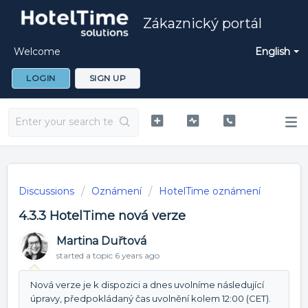
Zákaznický portál
Welcome
English
LOGIN
SIGN UP
Discussions
Oznámení
HotelTime oznámení
4.3.3 HotelTime nová verze
Martina Duřtová
started a topic
6 years ago
Nová verze je k dispozici a dnes uvolníme následující
úpravy, předpokládaný čas uvolnění kolem 12:00 (CET).