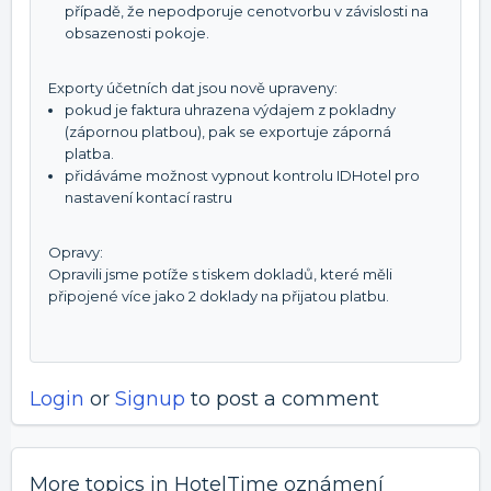
případě, že nepodporuje cenotvorbu v závislosti na
obsazenosti pokoje.
Exporty účetních dat jsou nově upraveny:
pokud je faktura uhrazena výdajem z pokladny
(zápornou platbou), pak se exportuje záporná
platba.
přidáváme možnost vypnout kontrolu IDHotel pro
nastavení kontací rastru
Opravy:
Opravili jsme potíže s tiskem dokladů, které měli
připojené více jako 2 doklady na přijatou platbu.
Login
or
Signup
to post a comment
More topics in
HotelTime oznámení