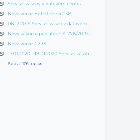
Servisní zásahy v datovém centru
Nová verze HotelTime 4.2.38
08.12.2019 Servisní zásah v datovém centru
Nový zákon o poplatcích č. 278/2019 Sb. v systému HotelTime
Nová verze 4.2.39
17.01.2020 - 18.01.2020 Servisní zásah v datovém centru
See all 126 topics