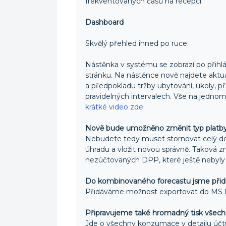
frekventovaných časů na recepci.
Dashboard
Skvělý přehled ihned po ruce.
Nástěnka v systému se zobrazí po přihláš
stránku. Na nástěnce nově najdete aktuál
a předpokladu tržby ubytování, úkoly, příj
pravidelných intervalech. Vše na jedn
krátké video zde.
Nově bude umožněno změnit typ platby 
Nebudete tedy muset stornovat celý dok
úhradu a vložit novou správně. Taková
nezúčtovaných DPP, které ještě nebyly z
Do kombinovaného forecastu jsme přidal
Přidáváme možnost exportovat do MS Ex
Připravujeme také hromadný tisk všec
Jde o všechny konzumace v detailu účt