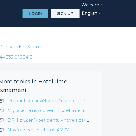
Welcome
English
LOGIN
SIGN UP
Check Ticket Status
44 333 016 3413
More topics in
HotelTime
oznámení
Přepnutí do nového grafického schéma HotelTime 4.3.32 a vyšší
Migrace na novou verzi HotelTime 4
DPH zrušení koeficientu - novela zákona o DPH
Nová verze HotelTime 4.2.37