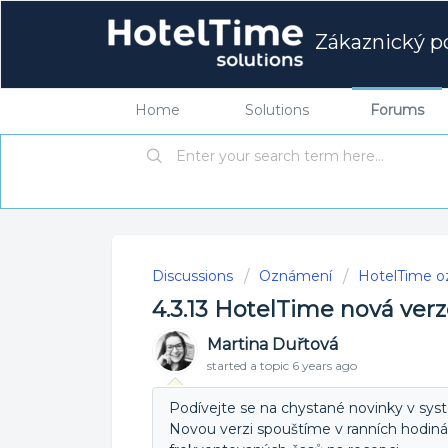
Zákaznický po
Home
Solutions
Forums
Discussions
Oznámení
HotelTime 
4.3.13 HotelTime nová ver
Martina Duřtová
started a topic
6 years ago
Podívejte se na chystané novinky v sys
Novou verzi spouštíme v ranních hodin