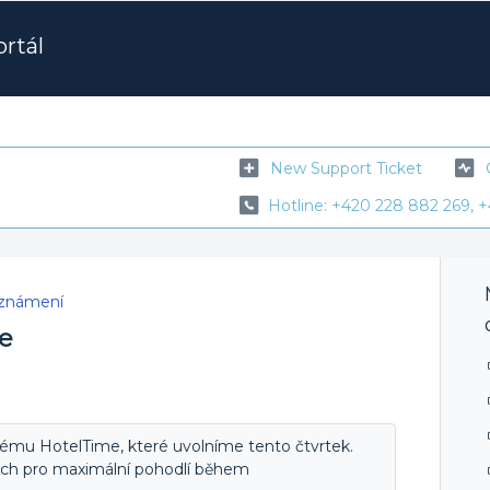
rtál
New Support Ticket
Hotline: +420 228 882 269, +
oznámení
ze
tému HotelTime, které uvolníme tento čtvrtek.
ách pro maximální pohodlí během