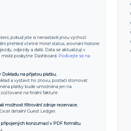
ení, pokud jste si nenastavili jinou výchozí
ní přehled včetně Hotel status, srovnání historie
ezdy, odjezdy a další. Data se aktualizují v
om místě poskytne Dashboard.
Podívejte se na
Dokladu na přijatou platbu.
lad a vystavit ho znovu, postačí stornovat
 změna platby bude umožněna jen na
účtované na finální faktuře.
i možnost filtrování zdroje rezervace.
cel detailní Guest Ledger.
h připojených konzumací v PDF formátu
.
u.