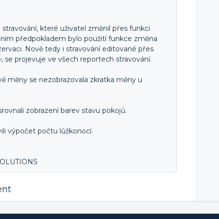
 stravování, které uživatel změnil přes funkci
dním předpokladem bylo použití funkce změna
ervaci. Nově tedy i stravování editované přes
y
, se projevuje ve všech reportech stravování.
dvě měny se nezobrazovala zkratka měny u
rovnali zobrazení barev stavu pokojů.
ili výpočet počtu lůžkonocí.
 SOLUTIONS
ent