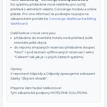
Do systému přidáváme nové nástěnky pro rychlý
přehled o aktivitách vašeho Concierge modulu a online
plateb. Pro více informací se podívejte na popis na
zákaznickém portále ke
Concierge dashboard
a
Billing
dashboard.
Další funkce v nové verzi jsou:
přidáváme do Inventáře hotelu nově přehled, kolik
intentáře ještě zbývá.
do reportu smazaných rezervací přidáváme sloupec
"Nocí" + pod seznam vyfiltrovaných rezervací i sekci
"Celkem" tak jak je i v jiných částech systému.
Opravy:
V reportech Nájezdy a Odjezdy opravujeme zobrazení
částky "Zbývá k úhradě".
Přejeme Vám hezké Velikonoce!
Tým zákaznické podpory HOTELTIME SOLUTIONS