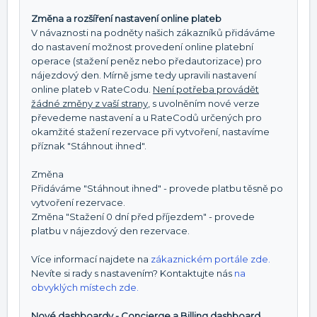
Změna a rozšíření nastavení online plateb
V návaznosti na podněty našich zákazníků přidáváme
do nastavení možnost provedení online platební
operace (stažení peněz nebo předautorizace) pro
nájezdový den. Mírně jsme tedy upravili nastavení
online plateb v RateCodu.
Není potřeba provádět
žádné změny z vaší strany
, s uvolněním nové verze
převedeme nastavení a u RateCodů určených pro
okamžité stažení rezervace při vytvoření, nastavíme
příznak "Stáhnout ihned".
Změna
Přidáváme "Stáhnout ihned" - provede platbu těsně po
vytvoření rezervace.
Změna "Stažení 0 dní před příjezdem" - provede
platbu v nájezdový den rezervace.
Více informací najdete na
zákaznickém portále zde.
Nevíte si rady s nastavením? Kontaktujte nás
na
obvyklých místech zde.
Nové dashboardy - Concierge a Billing dashboard