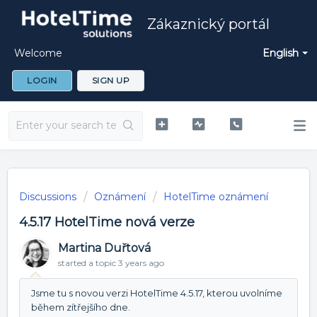
Zákaznický portál
Welcome
English
LOGIN
SIGN UP
Discussions
Oznámení
HotelTime oznámení
4.5.17 HotelTime nová verze
Martina Duřtová
started a topic
3 years ago
Jsme tu s novou verzi HotelTime 4.5.17, kterou uvolníme
během zítřejšího dne.