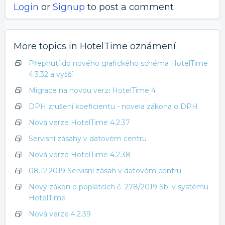
Login
or
Signup
to post a comment
More topics in
HotelTime oznámení
Přepnutí do nového grafického schéma HotelTime
4.3.32 a vyšší
Migrace na novou verzi HotelTime 4
DPH zrušení koeficientu - novela zákona o DPH
Nová verze HotelTime 4.2.37
Servisní zásahy v datovém centru
Nová verze HotelTime 4.2.38
08.12.2019 Servisní zásah v datovém centru
Nový zákon o poplatcích č. 278/2019 Sb. v systému
HotelTime
Nová verze 4.2.39