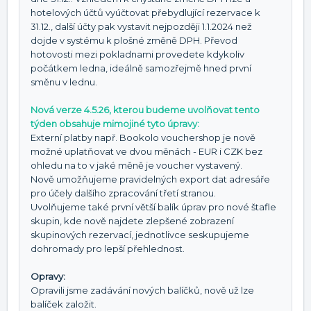
hotelových účtů vyúčtovat přebydlující rezervace k
31.12., další účty pak vystavit nejpozději 1.1.2024 než
dojde v systému k plošné změně DPH. Převod
hotovosti mezi pokladnami provedete kdykoliv
počátkem ledna, ideálně samozřejmě hned první
směnu v lednu.
Nová verze 4.5.26, kterou budeme uvolňovat tento
týden obsahuje mimojiné tyto úpravy:
Externí platby např. Bookolo vouchershop je nově
možné uplatňovat ve dvou měnách - EUR i CZK bez
ohledu na to v jaké měně je voucher vystavený.
Nově umožňujeme pravidelných export dat adresáře
pro účely dalšího zpracování třetí stranou.
Uvolňujeme také první větší balík úprav pro nové štafle
skupin, kde nově najdete zlepšené zobrazení
skupinových rezervací, jednotlivce seskupujeme
dohromady pro lepší přehlednost.
Opravy:
Opravili jsme zadávání nových balíčků, nově už lze
balíček založit.