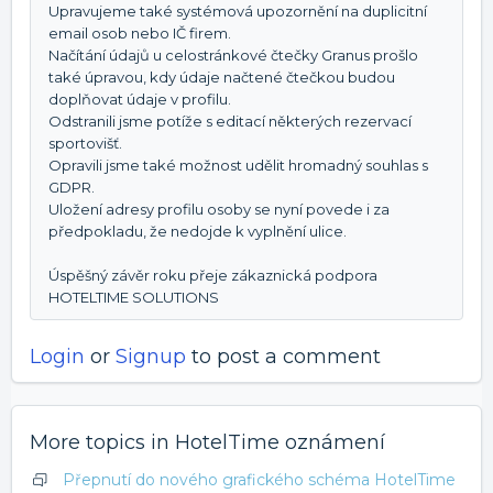
Upravujeme také systémová upozornění na duplicitní
email osob nebo IČ firem.
Načítání údajů u celostránkové čtečky Granus prošlo
také úpravou, kdy údaje načtené čtečkou budou
doplňovat údaje v profilu.
Odstranili jsme potíže s editací některých rezervací
sportovišť.
Opravili jsme také možnost udělit hromadný souhlas s
GDPR.
Uložení adresy profilu osoby se nyní povede i za
předpokladu, že nedojde k vyplnění ulice.
Úspěšný závěr roku přeje zákaznická podpora
HOTELTIME SOLUTIONS
Login
or
Signup
to post a comment
More topics in
HotelTime oznámení
Přepnutí do nového grafického schéma HotelTime