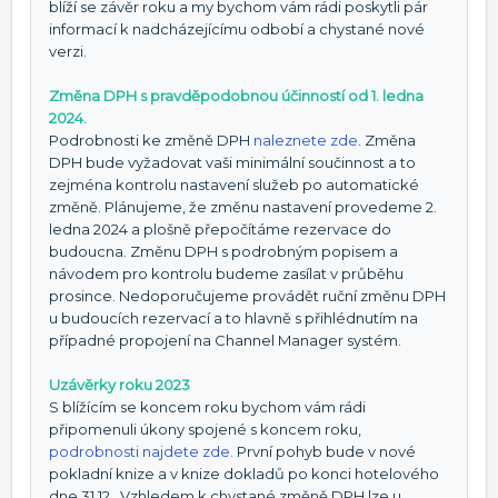
blíží se závěr roku a my bychom vám rádi poskytli pár
informací k nadcházejícímu odbobí a chystané nové
verzi.
Změna DPH s pravděpodobnou účinností od 1. ledna
2024.
Podrobnosti ke změně DPH
naleznete zde
. Změna
DPH bude vyžadovat vaši minimální součinnost a to
zejména kontrolu nastavení služeb po automatické
změně. Plánujeme, že změnu nastavení provedeme 2.
ledna 2024 a plošně přepočítáme rezervace do
budoucna. Změnu DPH s podrobným popisem a
návodem pro kontrolu budeme zasílat v průběhu
prosince. Nedoporučujeme provádět ruční změnu DPH
u budoucích rezervací a to hlavně s přihlédnutím na
případné propojení na Channel Manager systém.
Uzávěrky roku 2023
S blížícím se koncem roku bychom vám rádi
připomenuli úkony spojené s koncem roku,
podrobnosti najdete zde.
První pohyb bude v nové
pokladní knize a v knize dokladů po konci hotelového
dne 31.12.. Vzhledem k chystané změně DPH lze u