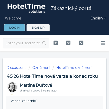
Zákaznický portál
Welcome
English
LOGIN
SIGN UP
Discussions
Oznámení
HotelTime oznámení
4.5.26 HotelTime nová verze a konec roku
Martina Duřtová
started a topic
3 years ago
Vážení zákazníci,