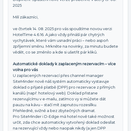
2025
Milí zákazníci,
ve čtvrtek 14. 08. 2025 pro vás spouštíme novou verzi
HotelTime 4.6.16. A jako vždy přináší pár chytrých
vychytávek, které vám usnadní práci – nebo aspoň
zpříjemní směnu. Mrkněte na novinky, za minutu budete
vědět, co se změnilo a kde si ušetřit pár kliků.
Automatické doklady k zaplaceným rezervacím – více
volna pro vás
U zaplacených rezervací přes channel manager
SiteMinder nově náš systém automaticky vystavuje
doklad o přijaté platbě (DPP) pro rezervace z přímých
kanálů (např. hotelový web). Doklad přistane
rezervujícímu v e-mailu, zatímco vy si můžete dát
pauzu na kávu – stačí mít zapnutou rozesílku.
Přehledně, svižně a bez zbytečných dramat.
Pro SiteMinder i D-Edge má hotel nově také možnost
určit, zda chce automaticky vytvořený doklad odesílat
na rezervující vždy nebo naopak nikdy (a jen DPP