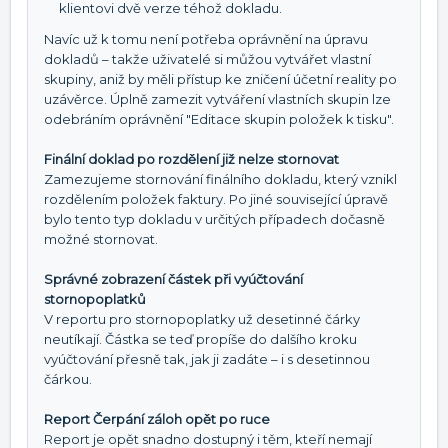
klientovi dvě verze téhož dokladu.
Navíc už k tomu není potřeba oprávnění na úpravu
dokladů – takže uživatelé si můžou vytvářet vlastní
skupiny, aniž by měli přístup ke zničení účetní reality po
uzávěrce. Úplně zamezit vytváření vlastních skupin lze
odebráním oprávnění "Editace skupin položek k tisku".
Finální doklad po rozdělení již nelze stornovat
Zamezujeme stornování finálního dokladu, který vznikl
rozdělením položek faktury. Po jiné související úpravě
bylo tento typ dokladu v určitých případech dočasně
možné stornovat.
Správné zobrazení částek při vyúčtování
stornopoplatků
V reportu pro stornopoplatky už desetinné čárky
neutíkají. Částka se teď propíše do dalšího kroku
vyúčtování přesně tak, jak ji zadáte – i s desetinnou
čárkou.
Report Čerpání záloh opět po ruce
Report je opět snadno dostupný i těm, kteří nemají