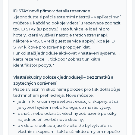
ID STAY nově přímo v detailu rezervace
Zjednodušte si práci s externími nástroji – v aplikaci nyní
můžete u každého pokoje v detailu rezervace zobrazit
tzv. ID STAY (ID pobytu). Tato funkce je ideální pro
hotely, které využívají nástroje třetích stran (např.
některé RMS, CRM či guest service appky), kde je ID
STAY klíčové pro správné propojení dat.
Funkci stačí jednoduše aktivovat v nastavení systému →
karta rezervace → tickbox "Zobrazit unikátní
identifikátor pobytu".
Vlastní skupiny položek jednodušeji – bez zmatků a
zbytečných oprávnění
Práce s vlastními skupinami položek pro tisk dokladů je
teď mnohem přehlednější. Nově můžete:
jedním kliknutím vyresetovat existující skupiny, ať už
je vytvořil systém nebo kolega, co má rád výzvy,
označit nebo odznačit všechny zobrazené položky
najednou při tvorbě nové skupiny,
a v detailu dokladu jasně vidíte, že byl vytvořen s
vlastními skupinami, takže už nikdo omylem nepošle