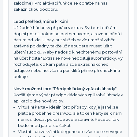
založíme). Pro aktivaci funkce se obraťte na naši
zákaznickou podporu.
Lepší přehled, méně klikání
Už žádné hádanky při práci s extras. Systém teď sám
doplní pokoj, pokud ho partner uvede, a rovnou přidá i
datum od–do. U pay-out služeb navíc umožní výběr
správné pokladny, takže už nebudete muset luštit
účetní sudoku. A aby nedošlo k nechtěnému postování
na účet hosta? Extras se nově nepostují automaticky. Vy
rozhodujete, co kam patří a zda extras nakonec
účtujete nebo ne, vše na pár kliků přímo při check-inu
pokoje.
Nové možnosti pro "Předpokládaný způsob úhrady"
Rozšiřujeme výběr předpokládaných způsobů úhrady v
aplikaci o dvě nové volby:
Virtuální karta – ideální pro případy, kdy je jasné, že
platba proběhne přes VCC, ale token karty se k nám
nemusí dostat pokaždé zcela správně. Recepci tak
bude hned jasné, co čekat.
Vlastní – univerzální kategorie pro vše, co se nevejde