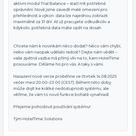
aktivní modul Trial Balance – stačí mít potřebné
oprávnění. Nově jsme zavedli malé omezení pro
přehlednost a výkon: data lze najednou zobrazit
maximálně za 31 dní. Ať už pracujete odkudkoliv a
kdykoliv, potřebná data máte opět na dosah.
Chcete nám k novinkám něco dodat? Něco vám chybí,
nebo vám naopak udělalo radost? Dejte nám vědět –
vaše zpětná vazba má přímý vliv na to, kam HotelTime
posouváme. Děláme ho pro vás. A taky s vámi.
Nasazení nové verze proběhne ve čtvrtek 14.08.2025
večer mezi 20:00–23:00 (CEST). Během této doby
může dojít ke krátké nedostupnosti systému, ale
věříme, že vám to nové funkce bohatě vynahradí.
Přejeme pohodové používání systému!
Tým HotelTime Solutions