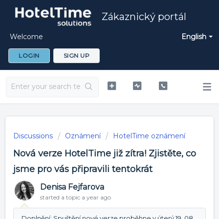
Zákaznický portál
Welcome
English
LOGIN
SIGN UP
Discussions
Oznámení
HotelTime oznámení
Nová verze HotelTime již zítra! Zjistěte, co
jsme pro vás připravili tentokrát
Denisa Fejfarova
started a topic
a year ago
Doplnění: Spuštění nové verze proběhne v úterý 19. 08.