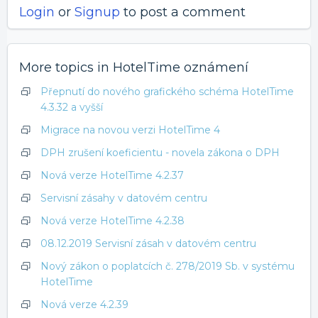
Login
or
Signup
to post a comment
More topics in
HotelTime oznámení
Přepnutí do nového grafického schéma HotelTime
4.3.32 a vyšší
Migrace na novou verzi HotelTime 4
DPH zrušení koeficientu - novela zákona o DPH
Nová verze HotelTime 4.2.37
Servisní zásahy v datovém centru
Nová verze HotelTime 4.2.38
08.12.2019 Servisní zásah v datovém centru
Nový zákon o poplatcích č. 278/2019 Sb. v systému
HotelTime
Nová verze 4.2.39