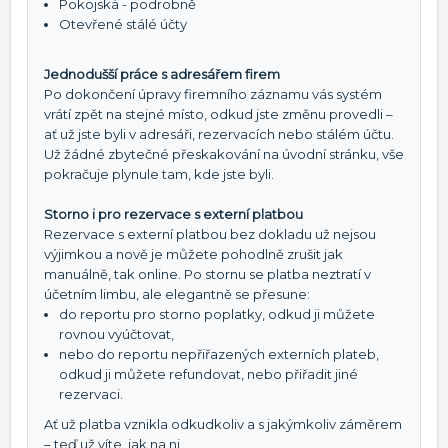
Pokojská - podrobně
Otevřené stálé účty
Jednodušší práce s adresářem firem
Po dokončení úpravy firemního záznamu vás systém
vrátí zpět na stejné místo, odkud jste změnu provedli –
ať už jste byli v adresáři, rezervacích nebo stálém účtu.
Už žádné zbytečné přeskakování na úvodní stránku, vše
pokračuje plynule tam, kde jste byli.
Storno i pro rezervace s externí platbou
Rezervace s externí platbou bez dokladu už nejsou
výjimkou a nově je můžete pohodlně zrušit jak
manuálně, tak online. Po stornu se platba neztratí v
účetním limbu, ale elegantně se přesune:
do reportu pro storno poplatky, odkud ji můžete
rovnou vyúčtovat,
nebo do reportu nepřiřazených externích plateb,
odkud ji můžete refundovat, nebo přiřadit jiné
rezervaci.
Ať už platba vznikla odkudkoliv a s jakýmkoliv záměrem
– teď už víte, jak na ni.