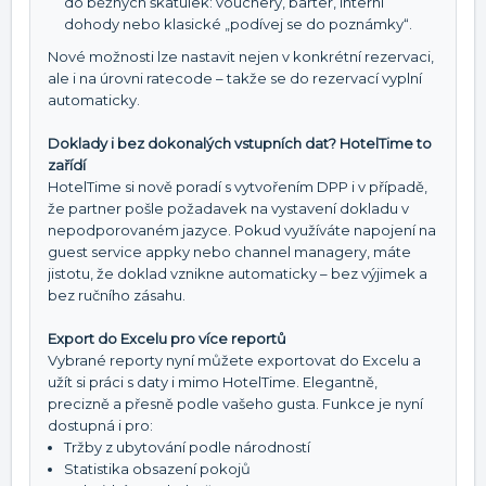
do běžných škatulek: vouchery, barter, interní
dohody nebo klasické „podívej se do poznámky“.
Nové možnosti lze nastavit nejen v konkrétní rezervaci,
ale i na úrovni ratecode – takže se do rezervací vyplní
automaticky.
Doklady i bez dokonalých vstupních dat? HotelTime to
zařídí
HotelTime si nově poradí s vytvořením DPP i v případě,
že partner pošle požadavek na vystavení dokladu v
nepodporovaném jazyce. Pokud využíváte napojení na
guest service appky nebo channel managery, máte
jistotu, že doklad vznikne automaticky – bez výjimek a
bez ručního zásahu.
Export do Excelu pro více reportů
Vybrané reporty nyní můžete exportovat do Excelu a
užít si práci s daty i mimo HotelTime. Elegantně,
precizně a přesně podle vašeho gusta. Funkce je nyní
dostupná i pro:
Tržby z ubytování podle národností
Statistika obsazení pokojů