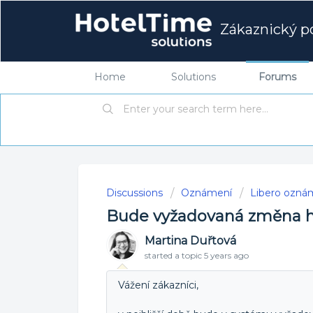
Zákaznický po
Home
Solutions
Forums
Discussions
Oznámení
Libero ozná
Bude vyžadovaná změna h
Martina Duřtová
started a topic
5 years ago
Vážení zákazníci,