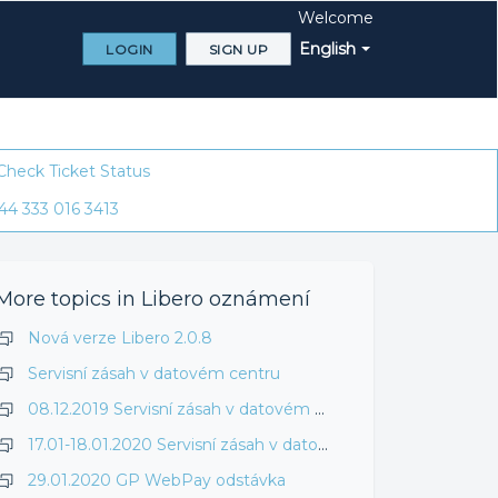
Welcome
English
LOGIN
SIGN UP
Check Ticket Status
44 333 016 3413
More topics in
Libero oznámení
Nová verze Libero 2.0.8
Servisní zásah v datovém centru
08.12.2019 Servisní zásah v datovém centru
17.01-18.01.2020 Servisní zásah v datovém centru
29.01.2020 GP WebPay odstávka