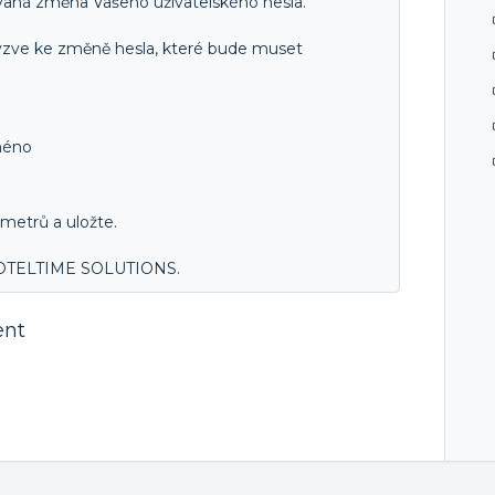
ovaná změna Vašeho uživatelského hesla.
yzve ke změně hesla, které bude muset
méno
metrů a uložte.
 HOTELTIME SOLUTIONS.
ent