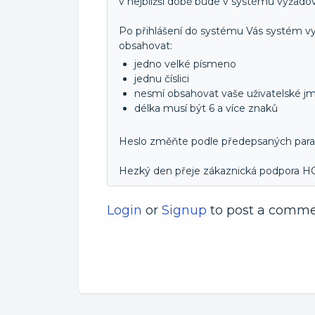
v nejbližší době bude v systému vyžad
Po přihlášení do systému Vás systém v
obsahovat:
jedno velké písmeno
jednu číslici
nesmí obsahovat vaše uživatelské j
délka musí být 6 a více znaků
Heslo změňte podle předepsaných para
Hezký den přeje zákaznická podpora
Login
or
Signup
to post a comm