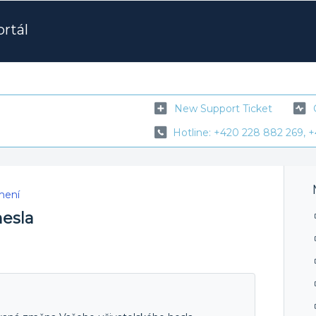
rtál
New Support Ticket
Hotline: +420 228 882 269, +
mení
esla